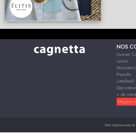
NOS C
Duvivier 
Leolux
Stressles
Presotto
Lattoflex®
Décoratio
+ de mar
Magasin C
Site réalisé avec le