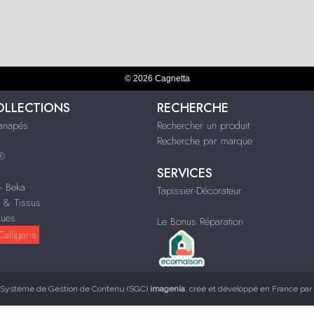
© 2026 Cagnetta
OLLECTIONS
RECHERCHE
Canapés
Rechercher un produit
Recherche par marque
s®
SERVICES
 - Beka
Tapissier-Décorateur
n & Tissus
ques
Le Bonus Réparation
alligaris
Système de Gestion de Contenu (SGC)
imagenia
, créé et développé en France par