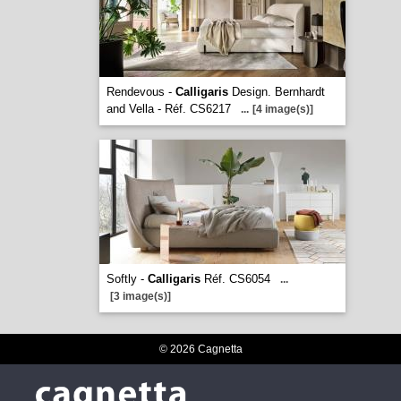
Rendevous -
Calligaris
Design. Bernhardt
and Vella - Réf. CS6217
...
[4 image(s)]
Softly -
Calligaris
Réf. CS6054
...
[3 image(s)]
© 2026 Cagnetta