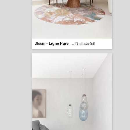
Bloom -
Ligne Pure
...
[3 image(s)]