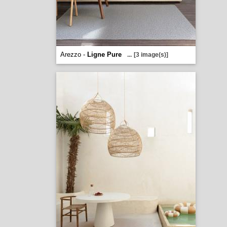
Arezzo -
Ligne Pure
...
[3 image(s)]