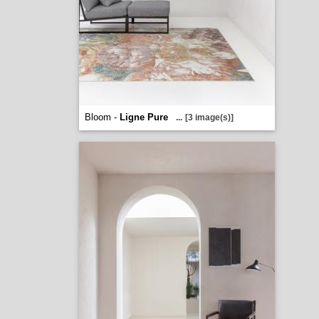
Bloom -
Ligne Pure
...
[3 image(s)]