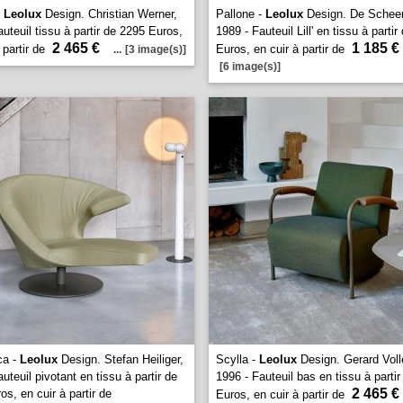
-
Leolux
Design. Christian Werner,
Pallone -
Leolux
Design. De Schee
uteuil tissu à partir de 2295 Euros,
1989 - Fauteuil Lill' en tissu à parti
2 465 €
1 185 €
 partir de
Euros, en cuir à partir de
...
[3 image(s)]
[6 image(s)]
ca -
Leolux
Design. Stefan Heiliger,
Scylla -
Leolux
Design. Gerard Voll
uteuil pivotant en tissu à partir de
1996 - Fauteuil bas en tissu à parti
2 465 €
s, en cuir à partir de
Euros, en cuir à partir de