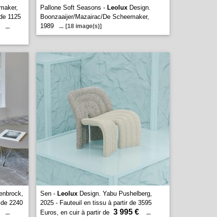
maker,
Pallone Soft Seasons -
Leolux
Design.
r de 1125
Boonzaaijer/Mazairac/De Scheemaker,
1989
...
[18 image(s)]
...
enbrock,
Sen -
Leolux
Design. Yabu Pushelberg,
r de 2240
2025 - Fauteuil en tissu à partir de 3595
3 995 €
Euros, en cuir à partir de
...
...