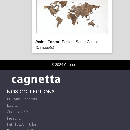
World -
Cantori
Design. Sante Cantori
...
[1 image(s)]
© 2026 Cagnetta
NOS COLLECTIONS
Duvivier Canapés
Leolux
Stressless®
Presotto
Lattoflex® - Beka