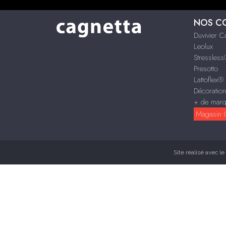
NOS C
Duvivier 
Leolux
Stressles
Presotto
Lattoflex®
Décoratio
+ de mar
Magasin C
Site réalisé avec le