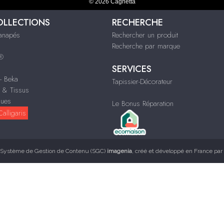
© 2026 Cagnetta
OLLECTIONS
RECHERCHE
Canapés
Rechercher un produit
Recherche par marque
s®
SERVICES
 - Beka
Tapissier-Décorateur
n & Tissus
ques
Le Bonus Réparation
alligaris
Système de Gestion de Contenu (SGC)
imagenia
, créé et développé en France par