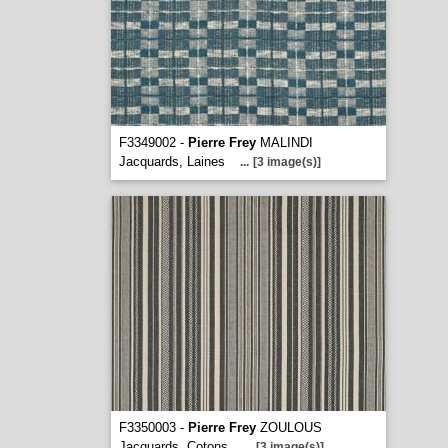
F3349002 -
Pierre Frey
MALINDI
Jacquards, Laines
...
[3 image(s)]
F3350003 -
Pierre Frey
ZOULOUS
Jacquards, Cotons
...
[3 image(s)]