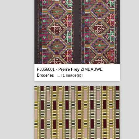
F3356001 -
Pierre Frey
ZIMBABWE
Broderies
...
[1 image(s)]