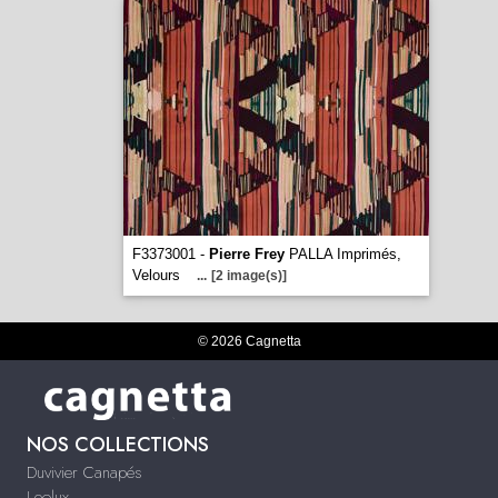
F3373001 -
Pierre Frey
PALLA Imprimés,
Velours
...
[2 image(s)]
© 2026 Cagnetta
NOS COLLECTIONS
Duvivier Canapés
Leolux