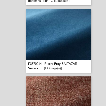
Imprimés, Lins
...
[1 image(s)]
F3370014 -
Pierre Frey
BALTAZAR
Velours
...
[27 image(s)]