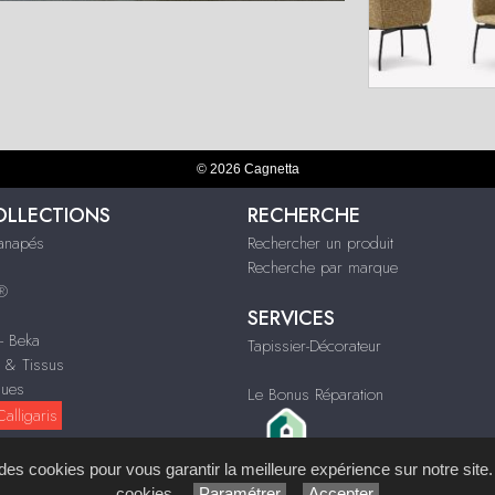
© 2026 Cagnetta
OLLECTIONS
RECHERCHE
Canapés
Rechercher un produit
Recherche par marque
s®
SERVICES
 - Beka
Tapissier-Décorateur
n & Tissus
ques
Le Bonus Réparation
alligaris
s des cookies pour vous garantir la meilleure expérience sur notre site.
cookies.
Paramétrer
Accepter