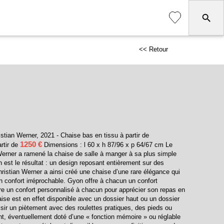
<< Retour
stian Werner, 2021 - Chaise bas en tissu à partir de
1250 €
rtir de
Dimensions : l 60 x h 87/96 x p 64/67 cm Le
Werner a ramené la chaise de salle à manger à sa plus simple
 est le résultat : un design reposant entièrement sur des
ristian Werner a ainsi créé une chaise d’une rare élégance qui
n confort irréprochable. Gyon offre à chacun un confort
re un confort personnalisé à chacun pour apprécier son repas en
aise est en effet disponible avec un dossier haut ou un dossier
isir un piètement avec des roulettes pratiques, des pieds ou
nt, éventuellement doté d’une « fonction mémoire » ou réglable