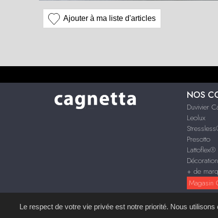
Ajouter à ma liste d'articles
NOS C
Duvivier 
Leolux
Stressles
Presotto
Lattoflex®
Décoratio
+ de mar
Magasin C
Le respect de votre vie privée est notre priorité. Nous utilison