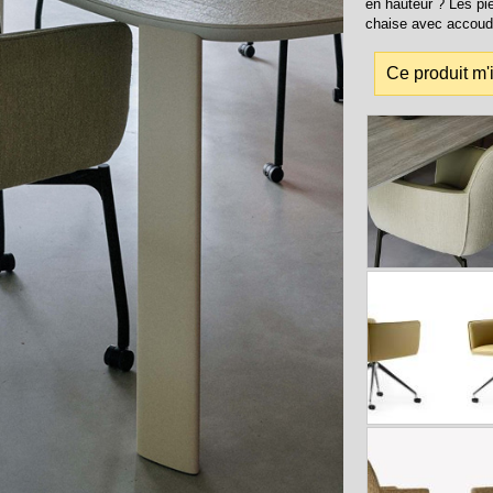
en hauteur ? Les pi
chaise avec accoud
Ce produit m'