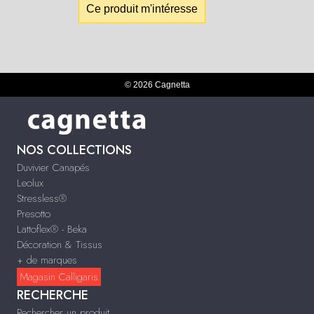
Ce produit m'intéresse
© 2026 Cagnetta
NOS COLLECTIONS
Duvivier Canapés
Leolux
Stressless®
Presotto
Lattoflex® - Beka
Décoration & Tissus
+ de marques
Magasin Calligaris
RECHERCHE
Rechercher un produit